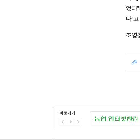
었다”
다”고
조영창 
바로가기