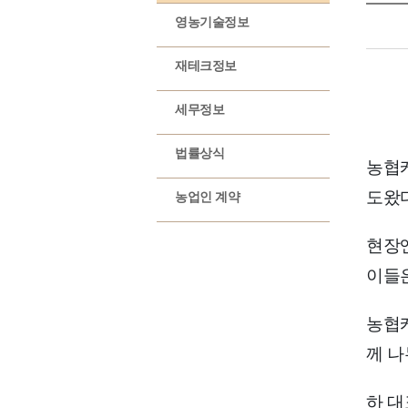
영농기술정보
재테크정보
세무정보
법률상식
농협케
도왔다
농업인 계약
현장엔
이들은
농협
께 나
하 대