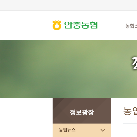
농협
농
정보광장
농업뉴스