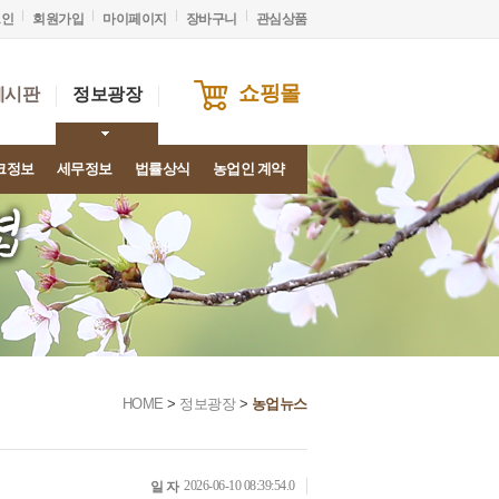
그인
회원가입
마이페이지
장바구니
관심상품
쇼핑몰
게시판
정보광장
크정보
세무정보
법률상식
농업인 계약
HOME
>
정보광장
>
농업뉴스
2026-06-10 08:39:54.0
일 자