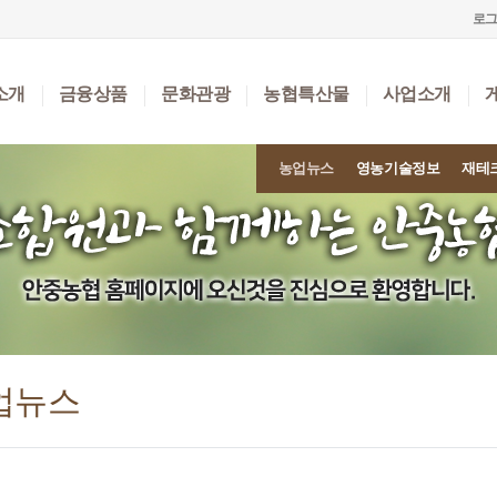
로
소개
금융상품
문화관광
농협특산물
사업소개
농업뉴스
영농기술정보
재테
업뉴스