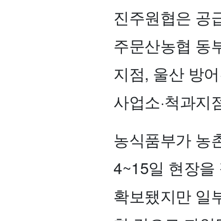
진주원협은 공급
주문산농협 동부
지점, 울산 방
사업소·척과지점
농식품부가 농촌
4~15일 현장을
확보됐지만 일부