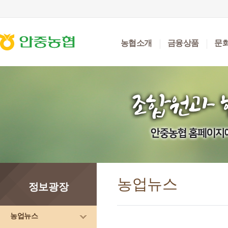
농협소개
금융상품
문
농업뉴스
정보광장
농업뉴스