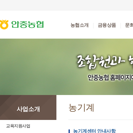
농협소개
금융상품
문
농기계
사업소개
교육지원사업
농기계센터 안내사항