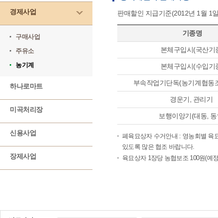
경제사업
판매할인 지급기준(2012년 1월 
기종명
구매사업
본체구입시(국산기
주유소
농기계
본체구입시(수입기
부속작업기단독(농기계협동조
하나로마트
경운기, 관리기
미곡처리장
보행이앙기(대동, 동
신용사업
폐육묘상자 수거안내 : 영농회별 육묘
있도록 많은 협조 바랍니다.
장제사업
육묘상자 1장당 농협보조 100원(예정)