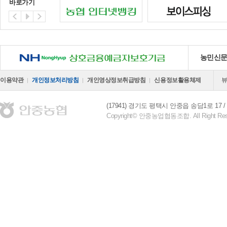
바로가기
NH 상호금융예금자보호기금
농민신
이용약관
개인정보처리방침
개인영상정보취급방침
신용정보활용체제
(17941) 경기도 평택시 안중읍 송담1로 17
Copyright© 안중농업협동조합. All Right Res